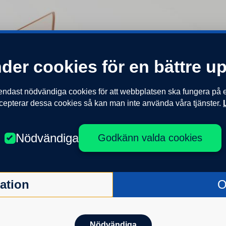
der cookies för en bättre u
ast nödvändiga cookies för att webbplatsen ska fungera på ett
cepterar dessa cookies så kan man inte använda våra tjänster.
Nödvändiga
Godkänn valda cookies
och göra mina
Jag vill veta me
onsval
 din försäkring eller för
Vä
ation
O
lj nedan vilken typ av e-
l använda.
Nödvändiga