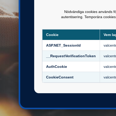
BANKID
Nödvändiga cookies används för
autentisering. Temporära cookies
Cookie
Vem la
ASP.NET_SessionId
valcent
__RequestVerificationToken
valcent
AuthCookie
valcent
CookieConsent
valcent