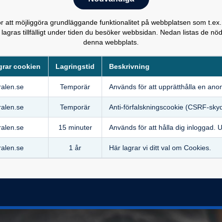
 att möjliggöra grundläggande funktionalitet på webbplatsen som t.ex.
 lagras tillfälligt under tiden du besöker webbsidan. Nedan listas de 
denna webbplats.
GÅ TILL GA
grar cookien
Lagringstid
Beskrivning
ralen.se
Temporär
Används för att upprätthålla en anon
ralen.se
Temporär
Anti‑förfalskningscookie (CSRF-sky
ralen.se
15 minuter
Används för att hålla dig inloggad. U
ralen.se
1 år
Här lagrar vi ditt val om Cookies.