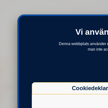
Vi använ
Denna webbplats använder end
man inte ac
Jag vill logga in 
tjänstepensi
Logga in på Valcentralen för att se
Cookiedeklar
att göra ett aktivt pensionsval. Vä
legitimation du vil