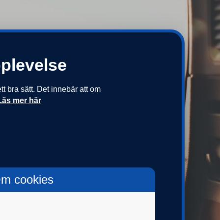
pplevelse
 bra sätt. Det innebär att om
Läs mer här
r om min tjänstepension
lj din bransch
m cookies