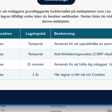
0771-533533
www.spp.se
 att möjliggöra grundläggande funktionalitet på webbplatsen som t.ex.
0771-696 320
www.amf.se
08-504 225 00
www.futur.se
 lagras tillfälligt under tiden du besöker webbsidan. Nedan listas de 
0771-77 88 99
www.handelsbanken.se
denna webbplats.
0771-401 406
www.lansforsakringar.se
08-120 39 320
www.movestic.se
www.swedbank.se
077-1111 800
www.seb.se
cookien
Lagringstid
Beskrivning
0771-55 55 00
www.skandia.se
0771-533 533
www.spp.se
.se
Temporär
Används för att upprätthålla en anon
.se
Temporär
Anti‑förfalskningscookie (CSRF-skyd
.se
15 minuter
Används för att hålla dig inloggad. U
.se
1 år
Här lagrar vi ditt val om Cookies.
He
-S
AKAP-KR
Om
 val
Dina val
Ins
ara försäkringsbolag
Försäkringsbolag och avgifter
är gör du
Flytt av kapital
Säk
ketter
Löneväxling
ITP-S
Så här gör du
Om AKAP-KR
Per
-Tele
International
 val
Sta