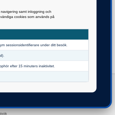
 navigering samt inloggning och
nödvändiga cookies som används på
ym sessionsidentifierare under ditt besök.
d).
pphör efter 15 minuters inaktivitet.
la pensionssystemet
 oss
tällningar för cookies
erhet och e-legitimation
sonuppgifter
tistik