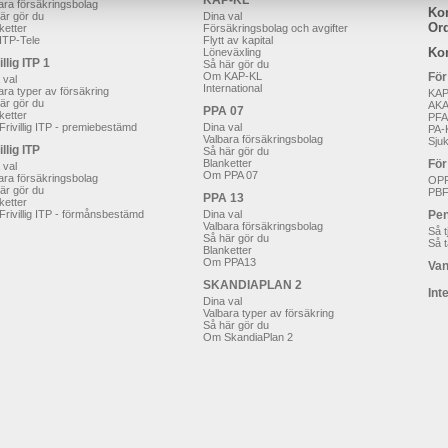
KAP-KL
ara försäkringsbolag
Ko
är gör du
Dina val
Ord
ketter
Försäkringsbolag och avgifter
ITP-Tele
Flytt av kapital
Ko
Löneväxling
illig ITP 1
Så här gör du
Om KAP-KL
För
 val
International
ara typer av försäkring
KAP
är gör du
AK
PPA 07
ketter
PFA
rivillig ITP - premiebestämd
Dina val
PA-
Valbara försäkringsbolag
Sju
illig ITP
Så här gör du
Blanketter
För
 val
Om PPA 07
ara försäkringsbolag
OP
är gör du
PB
PPA 13
ketter
rivillig ITP - förmånsbestämd
Dina val
Pen
Valbara försäkringsbolag
Så t
Så här gör du
Så t
Blanketter
Om PPA13
Van
SKANDIAPLAN 2
Int
Dina val
Valbara typer av försäkring
Så här gör du
Om SkandiaPlan 2