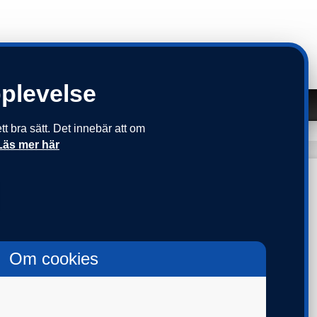
pplevelse
Om oss
Kontakt
 bra sätt. Det innebär att om
KR
KAP-KL
PPA 07
PPA 13
SKANDIAPLAN 2
Läs mer här
Om cookies