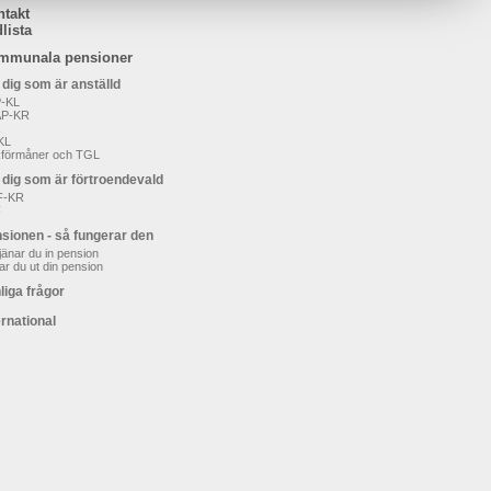
ntakt
lista
mmunala pensioner
 dig som är anställd
-KL
AP-KR
KL
kförmåner och TGL
 dig som är förtroendevald
F-KR
F
sionen - så fungerar den
jänar du in pension
ar du ut din pension
liga frågor
ernational