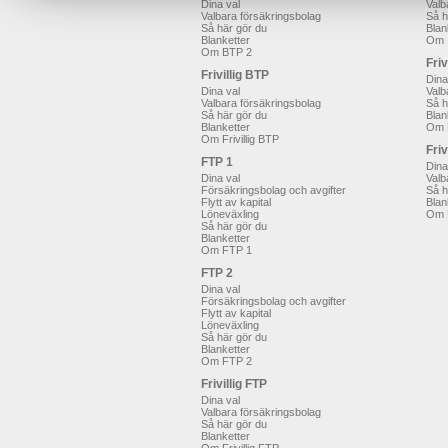
Dina val
Valb
Valbara försäkringsbolag
Så h
Så här gör du
Blan
Blanketter
Om 
Om BTP 2
Friv
Frivillig BTP
Dina
Dina val
Valb
Valbara försäkringsbolag
Så h
Så här gör du
Blan
Blanketter
Om F
Om Frivillig BTP
Friv
FTP 1
Dina
Dina val
Valb
Försäkringsbolag och avgifter
Så h
Flytt av kapital
Blan
Löneväxling
Om F
Så här gör du
Blanketter
Om FTP 1
FTP 2
Dina val
Försäkringsbolag och avgifter
Flytt av kapital
Löneväxling
Så här gör du
Blanketter
Om FTP 2
Frivillig FTP
Dina val
Valbara försäkringsbolag
Så här gör du
Blanketter