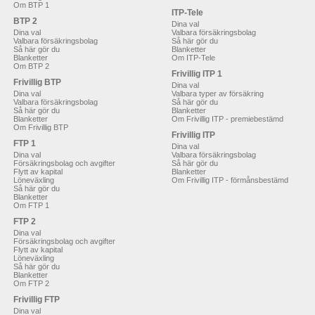
Om BTP 1
ITP-Tele
BTP 2
Dina val
Dina val
Valbara försäkringsbolag
Valbara försäkringsbolag
Så här gör du
Så här gör du
Blanketter
Blanketter
Om ITP-Tele
Om BTP 2
Frivillig ITP 1
Frivillig BTP
Dina val
Dina val
Valbara typer av försäkring
Valbara försäkringsbolag
Så här gör du
Så här gör du
Blanketter
Blanketter
Om Frivillig ITP - premiebestämd
Om Frivillig BTP
Frivillig ITP
FTP 1
Dina val
Dina val
Valbara försäkringsbolag
Försäkringsbolag och avgifter
Så här gör du
Flytt av kapital
Blanketter
Löneväxling
Om Frivillig ITP - förmånsbestämd
Så här gör du
Blanketter
Om FTP 1
FTP 2
Dina val
Försäkringsbolag och avgifter
Flytt av kapital
Löneväxling
Så här gör du
Blanketter
Om FTP 2
Frivillig FTP
Dina val