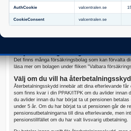
● Fondförsäkring. I en fondförsäkring bestämmer du i a
AuthCookie
valcentralen.se
1
fonder du vill placera dina pensionspengar. Du tar då s
CookieConsent
valcentralen.se
hur ditt pensionskapital utvecklas. När du väljer fond
dina pengar först i en så kallad entrélösning hos det b
Sedan kontaktar försäkringsbolaget dig och ger dig möj
fonder ur bolagets utbud.
Välj försäkringsbolag
Det finns många försäkringsbolag som kan förvalta 
läsa mer om bolagen under fliken ”Valbara försäkring
Välj om du vill ha återbetalningssky
Återbetalningsskydd innebär att dina efterlevande får
som finns kvar i din PPAK/ITPK om du avlider innan d
du avlider innan du har börjat ta ut pensionen betalas 
under 5 år. Om du har börjat ta ut pensionen går de r
pensionsutbetalningarna till dina efterlevande, men int
pensionstillfället om du har valt livsvarig utbetalning.