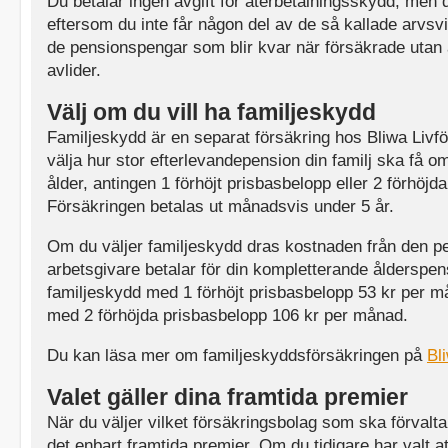
Du betalar ingen avgift för återbetalningsskydd, men d
eftersom du inte får någon del av de så kallade arvsvi
de pensionspengar som blir kvar när försäkrade utan
avlider.
Välj om du vill ha familjeskydd
Familjeskydd är en separat försäkring hos Bliwa Livfö
välja hur stor efterlevandepension din familj ska få om
ålder, antingen 1 förhöjt prisbasbelopp eller 2 förhöjd
Försäkringen betalas ut månadsvis under 5 år.
Om du väljer familjeskydd dras kostnaden från den 
arbetsgivare betalar för din kompletterande ålderspen
familjeskydd med 1 förhöjt prisbasbelopp 53 kr per 
med 2 förhöjda prisbasbelopp 106 kr per månad.
Du kan läsa mer om familjeskyddsförsäkringen på
Bl
Valet gäller dina framtida premier
När du väljer vilket försäkringsbolag som ska förvalt
det enbart framtida premier. Om du tidigare har valt a