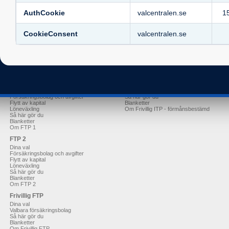
Dina val
Valbara försäkringsbolag
Valbara försäkringsbolag
Så här gör du
AuthCookie
valcentralen.se
1
Så här gör du
Blanketter
Blanketter
Om ITP-Tele
Om BTP 2
Frivillig ITP 1
CookieConsent
valcentralen.se
Frivillig BTP
Dina val
Dina val
Valbara typer av försäkring
Valbara försäkringsbolag
Så här gör du
Så här gör du
Blanketter
Blanketter
Om Frivillig ITP - premiebestämd
Om Frivillig BTP
Frivillig ITP
FTP 1
Dina val
Dina val
Valbara försäkringsbolag
Försäkringsbolag och avgifter
Så här gör du
Flytt av kapital
Blanketter
Löneväxling
Om Frivillig ITP - förmånsbestämd
Så här gör du
Blanketter
Om FTP 1
FTP 2
Dina val
Försäkringsbolag och avgifter
Flytt av kapital
Löneväxling
Så här gör du
Blanketter
Om FTP 2
Frivillig FTP
Dina val
Valbara försäkringsbolag
Så här gör du
Blanketter
Om Frivillig FTP