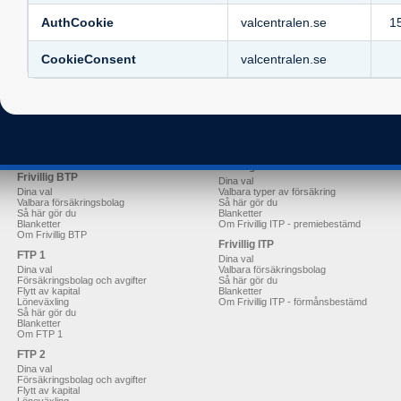
BTP 1
ITP-S
AuthCookie
valcentralen.se
1
Dina val
Dina val
Valbara försäkringsbolag
Valbara försäkringsbolag
Löneväxling
Så här gör du
CookieConsent
valcentralen.se
Blanketter
Blanketter
Så här gör du
Om ITP-S
Om BTP 1
ITP-Tele
BTP 2
Dina val
Dina val
Valbara försäkringsbolag
Valbara försäkringsbolag
Så här gör du
Så här gör du
Blanketter
Blanketter
Om ITP-Tele
Om BTP 2
Frivillig ITP 1
Frivillig BTP
Dina val
Dina val
Valbara typer av försäkring
Valbara försäkringsbolag
Så här gör du
Så här gör du
Blanketter
Blanketter
Om Frivillig ITP - premiebestämd
Om Frivillig BTP
Frivillig ITP
FTP 1
Dina val
Dina val
Valbara försäkringsbolag
Försäkringsbolag och avgifter
Så här gör du
Flytt av kapital
Blanketter
Löneväxling
Om Frivillig ITP - förmånsbestämd
Så här gör du
Blanketter
Om FTP 1
FTP 2
Dina val
Försäkringsbolag och avgifter
Flytt av kapital