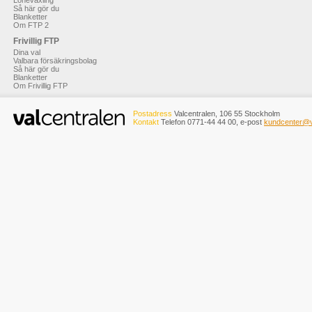
Löneväxling
Så här gör du
Blanketter
Om FTP 2
Frivillig FTP
Dina val
Valbara försäkringsbolag
Så här gör du
Blanketter
Om Frivillig FTP
Postadress
Valcentralen, 106 55 Stockholm
Kontakt
Telefon 0771-44 44 00, e-post
kundcenter@v