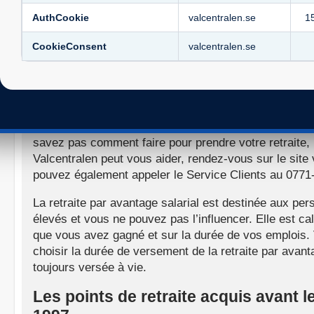
même quand vous désirez partir à la retraite, mais, s
activité, votre retraite sera plus élevée. Une partie de
AuthCookie
valcentralen.se
1
est définie par les cotisations, et vous avez choisi c
CookieConsent
valcentralen.se
pouvez choisir vous-même la durée de versement, soit
une période limitée, au moins cinq ans. Vous ne pouv
retraite par cotisations avant 55 ans. Contactez la 
avez choisie, elle vous aidera à obtenir votre retraite 
Si vous ne savez pas quelle compagnie vous avez cho
savez pas comment faire pour prendre votre retraite, 
Valcentralen peut vous aider, rendez-vous sur le site
pouvez également appeler le Service Clients au 0771
La retraite par avantage salarial est destinée aux pe
élevés et vous ne pouvez pas l’influencer. Elle est ca
que vous avez gagné et sur la durée de vos emplois
choisir la durée de versement de la retraite par avanta
toujours versée à vie.
Les points de retraite acquis avant 