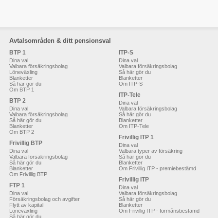
Avtalsområden & ditt pensionsval
BTP 1
ITP-S
Dina val
Dina val
Valbara försäkringsbolag
Valbara försäkringsbolag
Löneväxling
Så här gör du
Blanketter
Blanketter
Så här gör du
Om ITP-S
Om BTP 1
ITP-Tele
BTP 2
Dina val
Dina val
Valbara försäkringsbolag
Valbara försäkringsbolag
Så här gör du
Så här gör du
Blanketter
Blanketter
Om ITP-Tele
Om BTP 2
Frivillig ITP 1
Frivillig BTP
Dina val
Dina val
Valbara typer av försäkring
Valbara försäkringsbolag
Så här gör du
Så här gör du
Blanketter
Blanketter
Om Frivillig ITP - premiebestämd
Om Frivillig BTP
Frivillig ITP
FTP 1
Dina val
Dina val
Valbara försäkringsbolag
Försäkringsbolag och avgifter
Så här gör du
Flytt av kapital
Blanketter
Löneväxling
Om Frivillig ITP - förmånsbestämd
Så här gör du