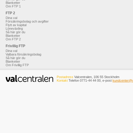
Blanketter
Om FTP 1
FTP 2
Dina val
Försäkringsbolag och avgifter
Flytt av kapital
Löneväxling
Så här gör du
Blanketter
Om FTP 2
Frivillig FTP
Dina val
Valbara försäkringsbolag
Så här gör du
Blanketter
Om Frivillig FTP
Postadress
Valcentralen, 106 55 Stockholm
Kontakt
Telefon 0771-44 44 00, e-post
kundcenter@v